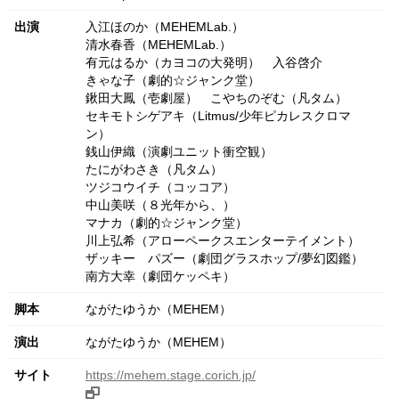
出演
入江ほのか（MEHEMLab.）
清水春香（MEHEMLab.）
有元はるか（カヨコの大発明）
入谷啓介
きゃな子（劇的☆ジャンク堂）
鍬田大鳳（壱劇屋）
こやちのぞむ（凡タム）
セキモトシゲアキ（Litmus/少年ピカレスクロマ
ン）
銭山伊織（演劇ユニット衝空観）
たにがわさき（凡タム）
ツジコウイチ（コッコア）
中山美咲（８光年から、）
マナカ（劇的☆ジャンク堂）
川上弘希（アローペークスエンターテイメント）
ザッキー
パズー（劇団グラスホップ/夢幻図鑑）
南方大幸（劇団ケッペキ）
脚本
ながたゆうか（MEHEM）
演出
ながたゆうか（MEHEM）
サイト
https://mehem.stage.corich.jp/