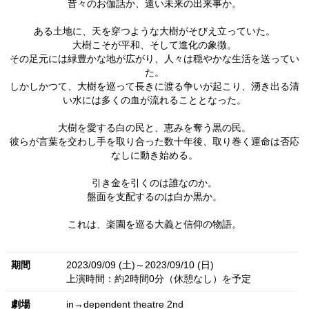
昔々のお伽話か、遠い未来の出来事か。
ある土地に、天を穿つような大樹がそびえ立っていた。
大樹こそが平和、そして進化の象徴。
その足元には緑豊かな地が広がり、人々は穏やかな生活を送ってい
た。
しかしかつて、大樹を巡って長きに渡る争いが起こり、湧き出る清
い水には多くの血が流れることとなった。
大樹を愛する白の民と、恵みを奪う黒の民。
彼らが言葉を交わし手を取り合った数十年後、取り巻く運命は否応
なしに動き始める。
引き金を引くのは誰なのか。
盤面を支配するのは白か黒か。
これは、楽園を巡る大義と信仰の物語。
期間
2023/09/09 (土)～2023/09/10 (日)
上演時間：約2時間0分（休憩なし）を予定
劇場
in→dependent theatre 2nd