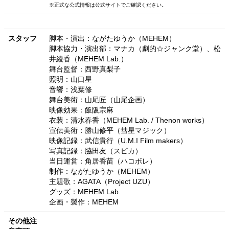
※正式な公式情報は公式サイトでご確認ください。
スタッフ
脚本・演出：ながたゆうか（MEHEM）
脚本協力・演出部：マナカ（劇的☆ジャンク堂）、松
井綾香（MEHEM Lab.）
舞台監督：西野真梨子
照明：山口星
音響：浅葉修
舞台美術：山尾匠（山尾企画）
映像効果：飯阪宗麻
衣装：清水春香（MEHEM Lab. / Thenon works）
宣伝美術：勝山修平（彗星マジック）
映像記録：武信貴行（U.M.I Film makers）
写真記録：脇田友（スピカ）
当日運営：角居香苗（ハコボレ）
制作：ながたゆうか（MEHEM）
主題歌：AGATA（Project UZU）
グッズ：MEHEM Lab.
企画・製作：MEHEM
その他注