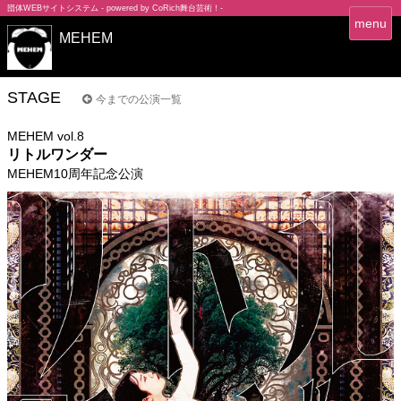
団体WEBサイトシステム - powered by
CoRich舞台芸術！-
T
menu
MEHEM
o
g
g
l
STAGE
今までの公演一覧
e
n
MEHEM vol.8
a
リトルワンダー
v
MEHEM10周年記念公演
i
g
a
t
i
o
n